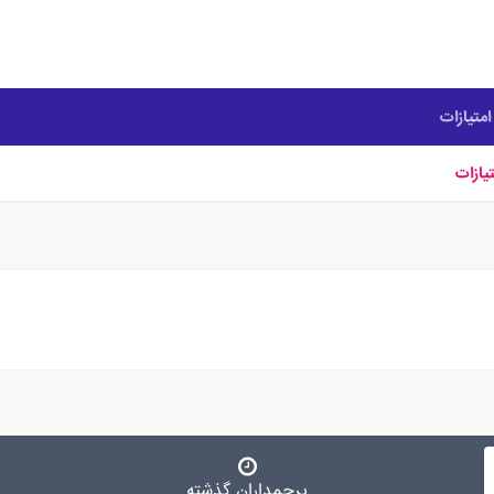
متیازات
یازات
پرچمداران گذشته