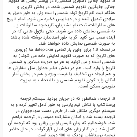
5. تقویم جلالی (هجری شمسی): در بیشتر بخش ها تقویم
جلالی جایگزین تقویم شمسی شده. در بخش کاربری و
هنگام ثبت نام تاریخ تولد شمسی است ولی به طور دقیق به
میلادی تبدیل شده و در دیتابیس ذخیره می شود. تمام تاریخ
های سفارشات، ثبت نام مشتریان، تاریخچه سفارشات و ...
به شمسی نمایش داده می شوند. حتی ماژول هایی که در
آینده نصب می کنید اگر به طور استاندارد نوشته شده باشند
به صورت شمسی نمایش داده خواهند شد.
در نسخه 1.6 برای اولین بار تمامی datepicker ها (ورودی
های تاریخ که به صورت تقویم نمایش داده می شوند) به
شمسی است و می تونید به هر دو صورت میلادی و شمسی
تاریخ را وارد کنید. هم در بخش فیلتر جداول مثل سفارش ها
و هم ایجاد بن تخفیف یا قیمت ویژه و هم در بخش آمار
امکان وارد کردن تقویم شمسی و یا انتخاب به صورت
تقویمی ممکن است.
6. ترجمه: همانطور که در جریان بودید سیستم ترجمه
پرستاشاپ با تلاش تیم پارسی به طور کامل تغییر کرده و به
سیستم دیگری منتقل شد. از طرفی دست سودجویان در
ترجمه بسته شد و امکان مشارکت عمومی در ترجمه فراهم
شد. خوشحالیم که زبان فارسی اولین زبانی بود که ترجمه آن
کامل شد و در کنار زبان های اصلی قرار گرفت. در حال حاضر
ترجمه پرستاشاپ نزدیک به 100 درصد است.