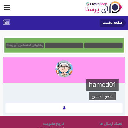
صفحه نخست
hamed01
عضو انجمن
تعداد ارسال ها
تاریخ عضویت