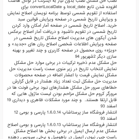
نصب حل مشکل نصب بدون نیاز به اینترنت در لوکال هاست
افزوده شدن تابع local_date و convertLocalDate برای
استفاده از تقویم شمسی توسط برنامه نویسان اصلاح نمایش
و ویرایش تاریخ شمسی در صفحه ویرایش قوانین سبد
خرید. اصلاح تاریخ شمسی در صفحه آمار امکان وارد کردن
تاریخ شمسی در تقویم داشبود و دریافت آمار اصلاح برعکس
شدن آیکون های مدیریت اصلاح مشکل تاریخ شمسی در
صفحه ویرایش اطلاعات شخصی اصلاح ربان های «جدید» و
«ویژه» روی محصول در صفحه کاربری و چند تغییر و بهینه
سازی دیگر 2شهریور 94
حل مشکل عدم ذخیره ترکیبات در برخی موارد حل مشکل
نمایش انتخاب تاریخ در زیر منوی سمت راست مدیریت حل
مشکل نمایش قیمت با اعشار اضافه در صفحه محصولات
مدیریت حل مشکل ثبت تعداد زیاد هشدار در فایل گزارش
خطاهای سرور حل مشکل هشدارهای نبود برخی فونت ها در
مرورگر کروم حل مشکل مزاحم بودن لیست ماژول هایی که
قابل ارتقا هستند. و چند مورد مشکلات ظاهری و دیداری 19
اسفند 93
انتشار فروشگاه ساز پرستاشاپ 1.6.0.14 پارسی و بومی 12
اسفند 93
انتشار فروشگاه ساز پرستاشاپ 1.6.0.13 پارسی و بومی اصلاح
مشکل عدم ارسال ایمیل در برخی بخش ها اصلاح مشکل
راست چین نبودن ایمیل در یاهومیل و برخی سرویس دهنده