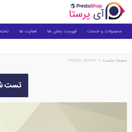
محصولات و خدمات
فهرست بخش ها
فعالیت ها
تخته 
mojtaba gholami
صفحه نخست