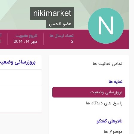
nikimarket
عضو انجمن
تعداد ارسال ها
تاریخ عضویت
آ
2
مهر 14، 2014
اس
بروزرسانی وضعیت ارس
تمامی فعالیت ها
نمایه ها
بروزرسانی وضعیت
پاسخ های دیدگاه ها
تالارهای گفتگو
موضوع ها