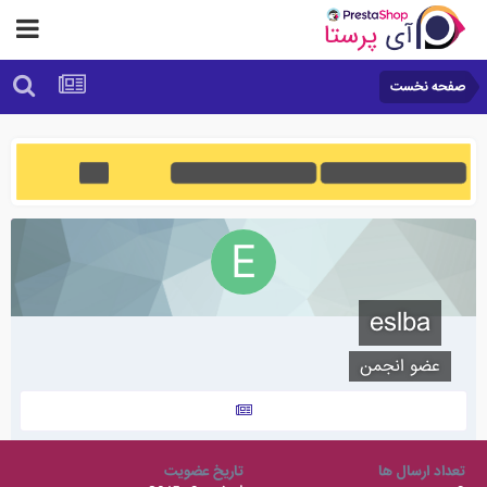
صفحه نخست
eslba
عضو انجمن
تعداد ارسال ها
تاریخ عضویت