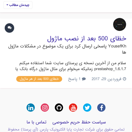
چیدمان مطالب
خظای 500 بعد از نصب ماژول
YousefKh
پاسخی ارسال کرد برای یک موضوع در
مشکلات ماژول
ها
سلام من از آخرین نسخه ی پرستای سایت شما استفاده میکنم
prestashop_1.6.1.7 زمانیکه میخوام برای مثال ماژول درگاه بانک یا
پست هایی که داخل سایت شما هست نصب کنم بعد از انتخاب و
فروردین 29، 2017
1 پاسخ
خطای 500 بعد از هر ماژول
بارگذاری دیگه صفحه ماژول بالا نمیاد و ارور 500 میده و با پاک کردن
پوشه ماژول های جدید بارگذاری شده دوباره صفحه بالا میاد میخو...
سیاست حفظ حریم خصوصی
تماس با ما
تمامی حقوق برای شرکت تجارت پایا الکترونیک پارس (آی پرستا) محفوظ