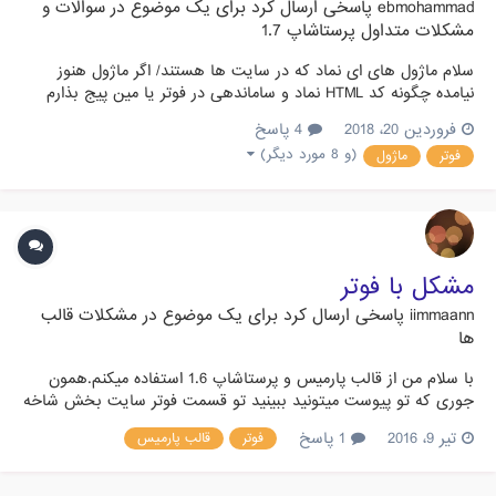
ebmohammad
پاسخی ارسال کرد برای یک موضوع در
سوالات و
مشکلات متداول پرستاشاپ 1.7
سلام ماژول های ای نماد که در سایت ها هستند/ اگر ماژول هنوز
نیامده چگونه کد HTML نماد و ساماندهی در فوتر یا مین پیج بذارم
**********************در پرستا 1.7.2.4****************** کار نمی
فروردین 20، 2018
4 پاسخ
کنن, لطفا راهنمائی کنین سایت : CellME.ir
(و 8 مورد دیگر)
فوتر
ماژول
مشکل با فوتر
iimmaann
پاسخی ارسال کرد برای یک موضوع در
مشکلات قالب
ها
با سلام من از قالب پارمیس و پرستاشاپ 1.6 استفاده میکنم.همون
جوری که تو پیوست میتونید ببینید تو قسمت فوتر سایت بخش شاخه
ها و حساب من به پایین فوتر منتقل شده و با مطالبی هم که تو
تیر 9، 2016
1 پاسخ
فوتر
قالب پارمیس
انجمن پیدا کردم نتونستم این دو بخش به جای اولش برگردونم. یه
سوال دیگه هم اینکه چجوری میشه تو قسمت فروشگاه های من کاری
کرد...