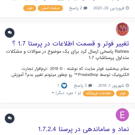
https://banehkhanegi.com
فروردین 30، 2020
2 پاسخ
صفحه اصلی
فوتر
تغییر فوتر و قسمت اطلاعات در پرستا 1.7 ؟
Ratines
پاسخی ارسال کرد برای یک موضوع در
سوالات و مشکلات
متداول پرستاشاپ 1.7
سلام ببخشید فوتر سایت که نوشته : © 2018 -نرم‌افزار تجارت
الکترونیک توسط PrestaShop™ رو چطور میتونم تغییر بدم؟ آموزش
های زیادی بود از جمله تغییر Blockcms.tpl ولی همچین فایلی تو
شهریور 1، 2018
3 پاسخ
1
پرستا 1.7 نیست. و همینطور چطور در قسمت فوتر متن موجود در
"اطلاعات فروشگاه" رو تغییر بدم ؟
(و 1 مورد دیگر)
فوتر
اطلاعات فروشگاه
نماد و ساماندهی در پرستا 1.7.2.4