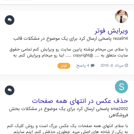
ویرایش فوتر
reza914
پاسخی ارسال کرد برای یک موضوع در
مشکلات قالب
با سلام. من میخام نوشته پایین سایت رو ویرایش کنم تمامی حقوق
سایت متعلق به .... @copyright ..... اینا رو میخام ویرایش کنم. به
کجا باید مراجعه کنم؟ در هاست کدام فایلها رو باید ویرایش کنم؟
مرداد 6، 2016
4 پاسخ
فوتر
لطفا توضیح دهید. ممنون.
حذف عکس در انتهای همه صفحات
sma2002
پاسخی ارسال کرد برای یک موضوع در
مشکلات بخش
فروشگاهی
با سلام. انتهای همه صفحات یک عکس بزرگ است و روش کلیک کنم
به یکی از شاخه های اصلی میره. چطوری حذفش کنم. اینم سایتم