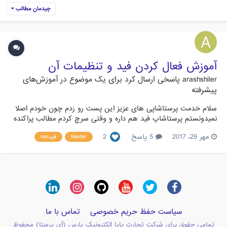
چیدمان مطالب
آموزش فعال کردن فید و تنظیمات آن
arashshiler
پاسخی ارسال کرد برای یک موضوع در
آموزش‌های
پیشرفته
سلام خدمت پرستاشاپی های عزیز این پست رو زدم چون خودم اصلا
نمیدونستم پرستاشاپ فید هم داره و وقتی سرچ کردم مطالب پراکنده
بود پس تصمیم گرفتم یک جمع بندی بزنم برای فعالسازی فید و
مهر 29، 2017
5 پاسخ
2
feeder
فیدrss
تنظیماتش مقاله من از توضیحات سایر دوستان و کمی فکر هستش
فعالسازی فید برای فعالسازی به ماژول ها برید و feed رو فعا...
سیاست حفظ حریم خصوصی
تماس با ما
تمامی حقوق برای شرکت تجارت پایا الکترونیک پارس (آی پرستا) محفوظ