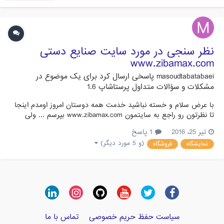
نظر سنجی در مورد سایت صنایع دستی
www.zibamax.com
masoudtabatabaei
پاسخی ارسال کرد برای یک موضوع در
مشکلات و سؤالات متداول پرستاشاپ 1.6
با عرض سلام و خسته نباشید خدمت همه دوستان امروز اومدم اینجا
تا نظرتون رو راجع به سایتمون www.zibamax.com بپرسم ... ولی
بنظرم خوبه اول یه توضیح مختصر بدم راجع به سایتمون ... زیبامکس
تیر 25، 2016
1 پاسخ
یه نمایشگاه و فروشگاه آنلاین صنایع دستی هست که انواع صنایع
(و 5 مورد دیگر)
نمایشگاه
فروشگاه
دستی رو با مناسب ترین قیمت و بهترین کیفیت به سراسر کشور
عرضه...
سیاست حفظ حریم خصوصی
تماس با ما