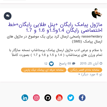
ماژول پیامک رایگان +پنل طلایی رایگان+خط
اختصاصی رایگان 1.4و1.5و 1.6 و 1.7
nasserheidary
پاسخی ارسال کرد برای یک موضوع در
ماژول های
ارسال پیامک (SMS)
با سلام و عرض ادب ماژول ارسال پیامک پرستاشاپ نسخه سازگار با
تمام ورژن های پرستاشاپ ( 1.4 و 1.5 و 1.6 و 1.7 ) بصورت کاملاً
رایگان در اختیار تمام کاربران عزیز پرستاشاپ می باشد . ضمن اینکه
آبان 25، 2015
69 پاسخ
12
پنل پیامک طلایی حرفه ای نیک پارس هم به رایگان در اختیار شماست
با 2 شماره دلخواه 14 رقمی رایگان و 9 شماره اشتراکی ر...
سامانه مادام العمر رایگان
سامانه حرفه ای پیامک نیک پارس
(و 6 مورد دیگر)