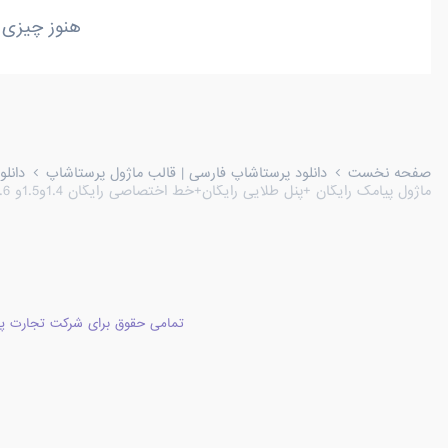
هنوز چیزی 
صفحه نخست
دانلود پرستاشاپ فارسی | قالب ماژول پرستاشاپ
دانل
ماژول پیامک رایگان +پنل طلایی رایگان+خط اختصاصی رایگان 1.4و1.5و 1.6 و 1.7
تمامی حقوق برای شرکت تجارت پا