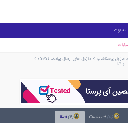
متیازات
یازات
ود ماژول پرستاشاپ
ماژول های ارسال پیامک (SMS)
(0)
Sad
(0)
Confused