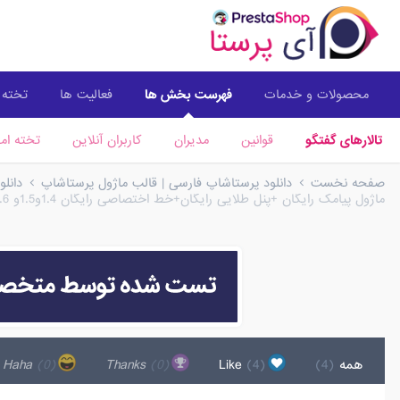
محصولات و خدمات
فهرست بخش ها
فعالیت ها
تخته ا
تالارهای گفتگو
قوانین
مدیران
کاربران آنلاین
تخته امت
صفحه نخست
دانلود پرستاشاپ فارسی | قالب ماژول پرستاشاپ
دانل
ماژول پیامک رایگان +پنل طلایی رایگان+خط اختصاصی رایگان 1.4و1.5و 1.6 و 1.7
همه
(4)
Like
(4)
Thanks
(0)
Haha
(0)