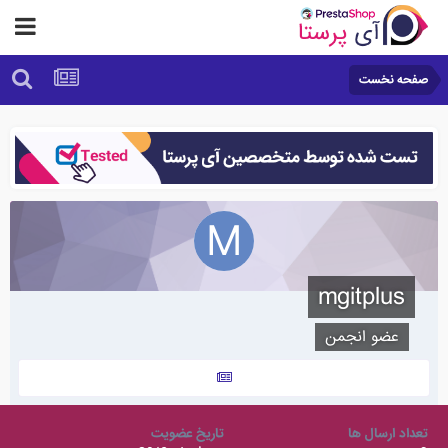
صفحه نخست
mgitplus
عضو انجمن
تعداد ارسال ها
تاریخ عضویت