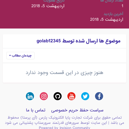
تعداد ارسال ها
تاریخ عضویت
1
اردیبهشت 5، 2018
آخرین بازدید
اردیبهشت 5، 2018
موضوع ها ارسال شده توسط golab12345
چیدمان مطالب
هنوز چیزی در این قسمت وجود ندارد
سیاست حفظ حریم خصوصی
تماس با ما
تمامی حقوق برای شرکت تجارت پایا الکترونیک پارس (آی پرستا) محفوظ
می باشد | این سایت توسط سرورهای قدرتمند سرورستاپ پشتیبانی می شود
Powered by Invision Community