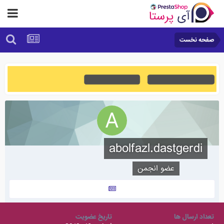
صفحه نخست
abolfazl.dastgerdi
عضو انجمن
تعداد ارسال ها
تاریخ عضویت