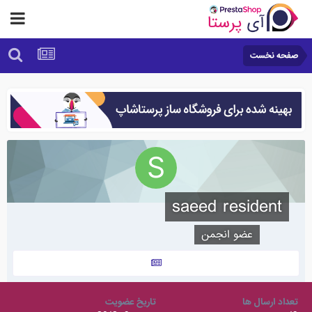
صفحه نخست
saeed resident
عضو انجمن
تعداد ارسال ها
تاریخ عضویت