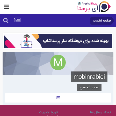
صفحه نخست
mobinrabiei
عضو انجمن
تعداد ارسال ها
تاریخ عضویت