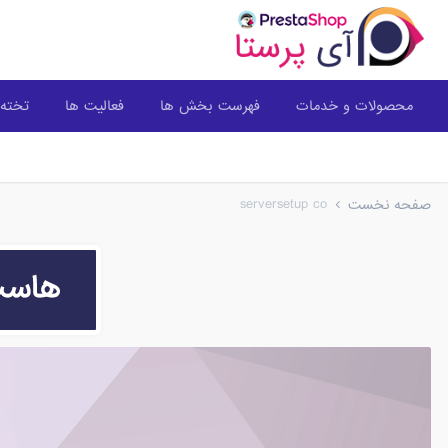
محصولات و خدمات
فهرست بخش ها
فعالیت ها
تخته 
serversetup co
صفحه نخست