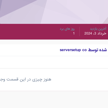
آخرین بازدید
روز های برد
خرداد 3، 2024
1
ط serversetup co
هنوز چیزی در این قسمت وجود