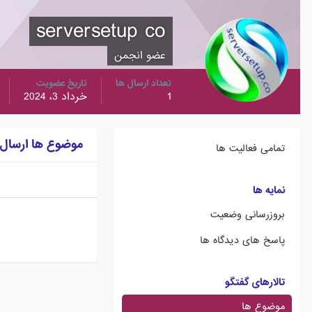
serversetup co
عضو انجمن
تعداد ارسال ها
تاریخ عضویت
1
خرداد 3، 2024
موضوع ها ارسال شده توس
تمامی فعالیت ها
نمایه ها
بروزرسانی وضعیت
پاسخ های دیدگاه ها
تالارهای گفتگو
موضوع ها