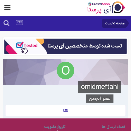
صفحه نخست
omidmeftahi
عضو انجمن
تعداد ارسال ها
تاریخ عضویت