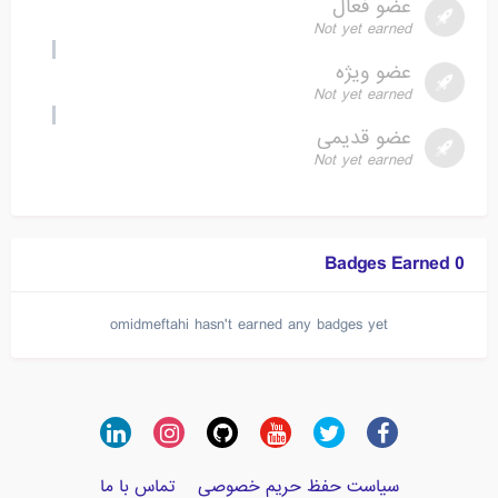
عضو فعال
Not yet earned
عضو ویژه
Not yet earned
عضو قدیمی
Not yet earned
0 Badges Earned
omidmeftahi hasn't earned any badges yet
سیاست حفظ حریم خصوصی
تماس با ما