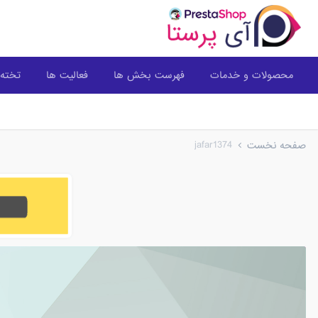
محصولات و خدمات
فهرست بخش ها
فعالیت ها
تخته 
jafar1374
صفحه نخست