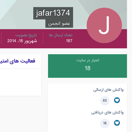
jafar1374
عضو انجمن
تعداد ارسال ها
تاریخ عضویت
187
شهریور 18، 2014
فعالیت های امتی
اعتبار در سایت
18
واکنش های ارسالی
85
واکنش های دریافتی
18