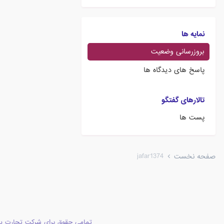
نمایه ها
بروزرسانی وضعیت
پاسخ های دیدگاه ها
تالارهای گفتگو
پست ها
jafar1374
صفحه نخست
تمامی حقوق برای شرکت تجارت پا