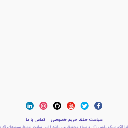
سیاست حفظ حریم خصوصی
تماس با ما
یا الکترونیک پارس (آی پرستا) محفوظ می باشد | این سایت توسط سرورهای قدرت