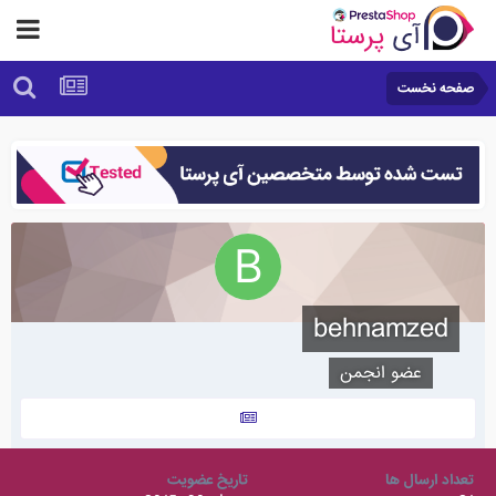
صفحه نخست
behnamzed
عضو انجمن
تعداد ارسال ها
تاریخ عضویت