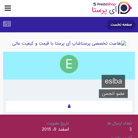
صفحه نخست
eslba
عضو انجمن
تعداد ارسال ها
تاریخ عضویت
3
اسفند 9، 2015
آخرین بازدید