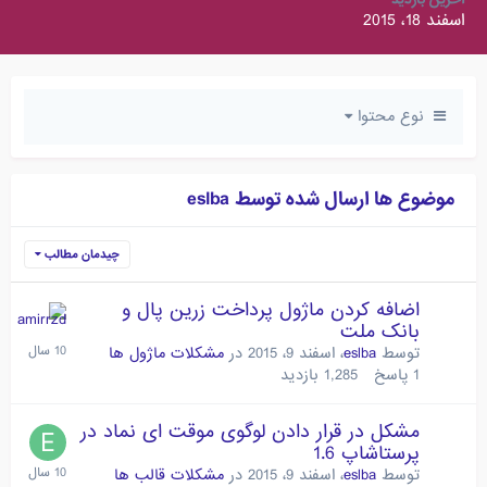
اسفند 18، 2015
نوع محتوا
موضوع ها ارسال شده توسط eslba
چیدمان مطالب
اضافه کردن ماژول پرداخت زرین پال و
بانک ملت
توسط
eslba
،
اسفند 9، 2015
در
مشکلات ماژول ها
1
پاسخ
1,285
بازدید
مشکل در قرار دادن لوگوی موقت ای نماد در
پرستاشاپ 1.6
توسط
eslba
،
اسفند 9، 2015
در
مشکلات قالب ها