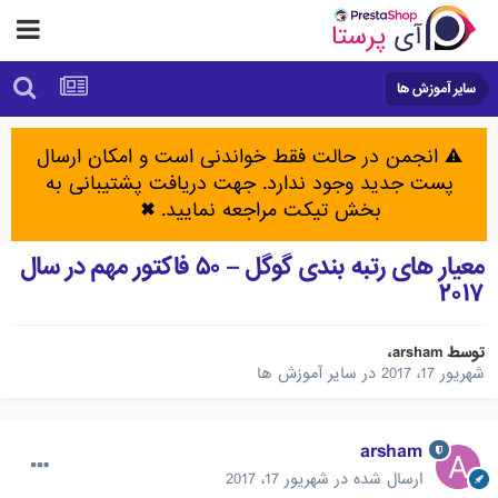
سایر آموزش ها
⚠️ انجمن در حالت فقط خواندنی است و امکان ارسال
پست جدید وجود ندارد. جهت دریافت پشتیبانی به
بخش تیکت مراجعه نمایید.
✖
معیار های رتبه بندی گوگل – ۵۰ فاکتور مهم در سال
۲۰۱۷
توسط
arsham
،
شهریور 17، 2017
در
سایر آموزش ها
arsham
ارسال شده در
شهریور 17، 2017