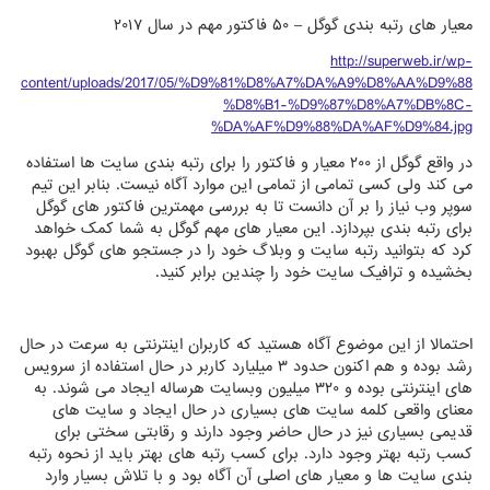
معیار های رتبه بندی گوگل – ۵۰ فاکتور مهم در سال ۲۰۱۷
http://superweb.ir/wp-
content/uploads/2017/05/%D9%81%D8%A7%DA%A9%D8%AA%D9%88
%D8%B1-%D9%87%D8%A7%DB%8C-
%DA%AF%D9%88%DA%AF%D9%84.jpg
در واقع گوگل از ۲۰۰ معیار و فاکتور را برای رتبه بندی سایت ها استفاده
می کند ولی کسی تمامی از تمامی این موارد آگاه نیست. بنابر این تیم
سوپر وب نیاز را بر آن دانست تا به بررسی مهمترین فاکتور های گوگل
برای رتبه بندی بپردازد. این معیار های مهم گوگل به شما کمک خواهد
کرد که بتوانید رتبه سایت و وبلاگ خود را در جستجو های گوگل بهبود
بخشیده و ترافیک سایت خود را چندین برابر کنید.
احتمالا از این موضوع آگاه هستید که کاربران اینترنتی به سرعت در حال
رشد بوده و هم اکنون حدود ۳ میلیارد کاربر در حال استفاده از سرویس
های اینترنتی بوده و ۳۲۰ میلیون وبسایت هرساله ایجاد می شوند. به
معنای واقعی کلمه سایت های بسیاری در حال ایجاد و سایت های
قدیمی بسیاری نیز در حال حاضر وجود دارند و رقابتی سختی برای
کسب رتبه بهتر وجود دارد. برای کسب رتبه های بهتر باید از نحوه رتبه
بندی سایت ها و معیار های اصلی آن آگاه بود و با تلاش بسیار وارد