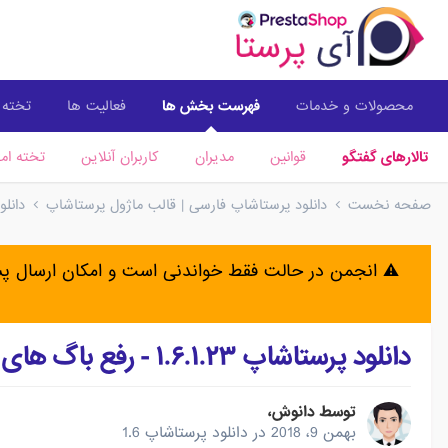
محصولات و خدمات
فهرست بخش ها
فعالیت ها
تخته ا
تالارهای گفتگو
قوانین
مدیران
کاربران آنلاین
تخته امت
صفحه نخست
دانلود پرستاشاپ فارسی | قالب ماژول پرستاشاپ
دانل
⚠️ انجمن در حالت فقط خواندنی است و امکان ارسال 
دانلود پرستاشاپ ۱.۶.۱.۲۳ - رفع باگ های امنیتی
توسط
دانوش
،
بهمن 9، 2018
در
دانلود پرستاشاپ 1.6