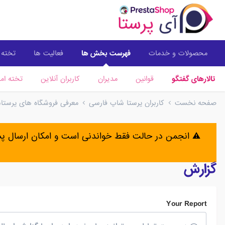
محصولات و خدمات
فهرست بخش ها
فعالیت ها
تخته ا
تالارهای گفتگو
قوانین
مدیران
کاربران آنلاین
تخته امت
صفحه نخست
کاربران پرستا شاپ فارسی
معرفی فروشگاه های پرستا
⚠️ انجمن در حالت فقط خواندنی است و امکان ارسال 
گزارش
Your Report