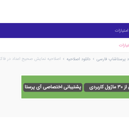
متیازات
یازات
اصلاحیه نمایش صحیح اعداد در فاکتور PDF نسخه 4
ود پرستاشاپ فارسی
دانلود اصلاحیه