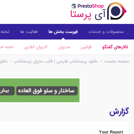
محصولات و خدمات
فهرست بخش ها
فعالیت ها
تخته ا
تالارهای گفتگو
قوانین
مدیران
کاربران آنلاین
تخته امت
صفحه نخست
دانلود پرستاشاپ فارسی | قالب ماژول پرستاشاپ
دانل
گزارش
Your Report