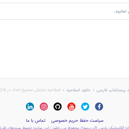
نمایید.
اصلاحیه نمایش صحیح اعداد در فاکتور PDF نسخه 4
ود پرستاشاپ فارسی
دانلود اصلاحیه
سیاست حفظ حریم خصوصی
تماس با ما
یا الکترونیک پارس (آی پرستا) محفوظ می باشد | این سایت توسط سرورهای قدرت