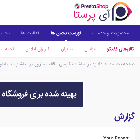
محصولات و خدمات
فهرست بخش ها
فعالیت ها
تخته ا
تالارهای گفتگو
قوانین
مدیران
کاربران آنلاین
تخته امت
صفحه نخست
دانلود پرستاشاپ فارسی | قالب ماژول پرستاشاپ
دانل
گزارش
Your Report