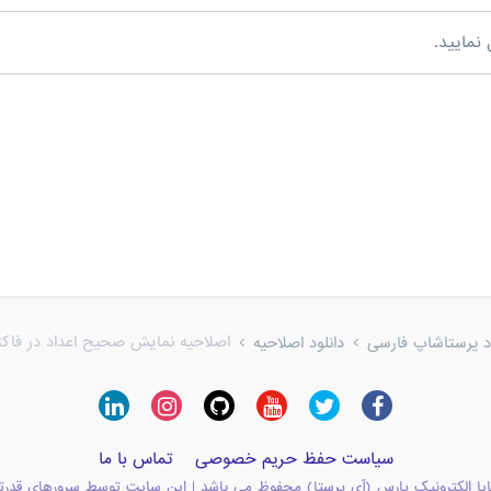
نمایید.
اصلاحیه نمایش صحیح اعداد در فاکتور PDF نسخه 4
ود پرستاشاپ فارسی
دانلود اصلاحیه
سیاست حفظ حریم خصوصی
تماس با ما
یا الکترونیک پارس (آی پرستا) محفوظ می باشد | این سایت توسط سرورهای قدرت