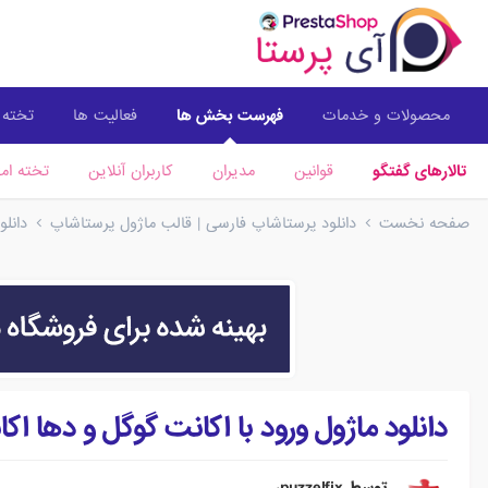
محصولات و خدمات
فهرست بخش ها
فعالیت ها
تخته ا
تالارهای گفتگو
قوانین
مدیران
کاربران آنلاین
تخته امت
صفحه نخست
دانلود پرستاشاپ فارسی | قالب ماژول پرستاشاپ
دانل
دانلود ماژول ورود با اکانت گوگل و دها اک