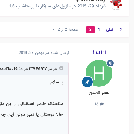
توسط
puzzelfix
،
خرداد 29، 2015
در
ماژول‌های سازگار با پرستاشاپ 1.6
قبلی
1
2
صفحه 2 از 2
hariri
ارسال شده در
بهمن 27، 2016
در در ۱۳۹۴/۱/۲۷ در 10:44، puzzelfix گفته است :
با سلام
عضو انجمن
متاسفانه ظاهرا استقبالی از این 
18
حالا دوستان یا نمی دونن این چه م