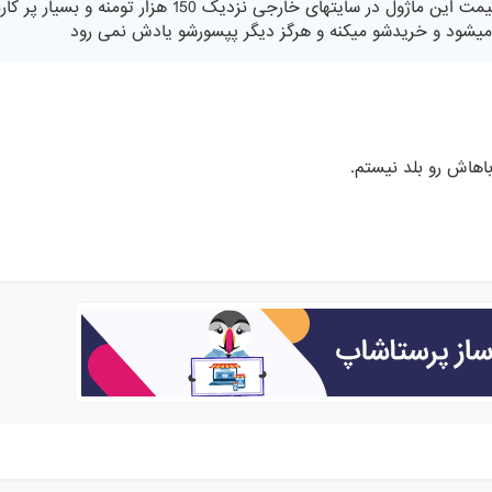
باید به اطلاع دوستان برسونم که قیمت این ماژول در سایتهای خارجی نزدیک 150 هزار توم
یشود و خریدشو میکنه و هرگز دیگر پپسورشو یادش نمی رود
اهاش رو بلد نیستم.