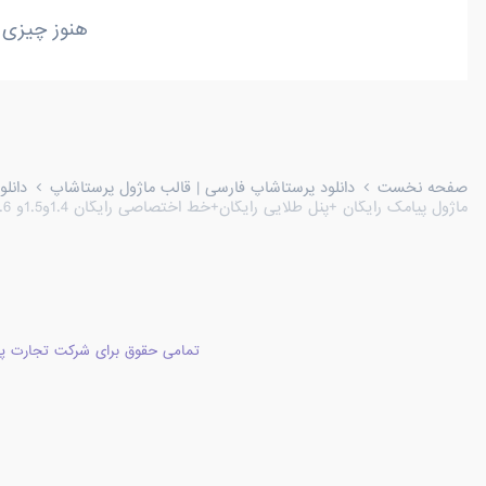
هنوز چیزی 
صفحه نخست
دانلود پرستاشاپ فارسی | قالب ماژول پرستاشاپ
دانل
ماژول پیامک رایگان +پنل طلایی رایگان+خط اختصاصی رایگان 1.4و1.5و 1.6 و 1.7
تمامی حقوق برای شرکت تجارت پا