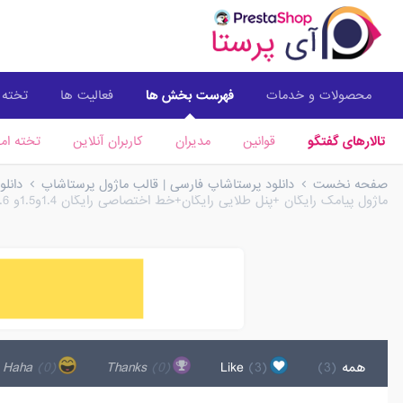
محصولات و خدمات
فهرست بخش ها
فعالیت ها
تخته ا
تالارهای گفتگو
قوانین
مدیران
کاربران آنلاین
تخته امت
صفحه نخست
دانلود پرستاشاپ فارسی | قالب ماژول پرستاشاپ
دانل
ماژول پیامک رایگان +پنل طلایی رایگان+خط اختصاصی رایگان 1.4و1.5و 1.6 و 1.7
همه
(3)
Like
(3)
Thanks
(0)
Haha
(0)