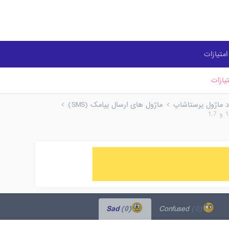
متیازات
یازات
ود ماژول پرستاشاپ
ماژول های ارسال پیامک (SMS)
(0)
Sad
(0)
Confused