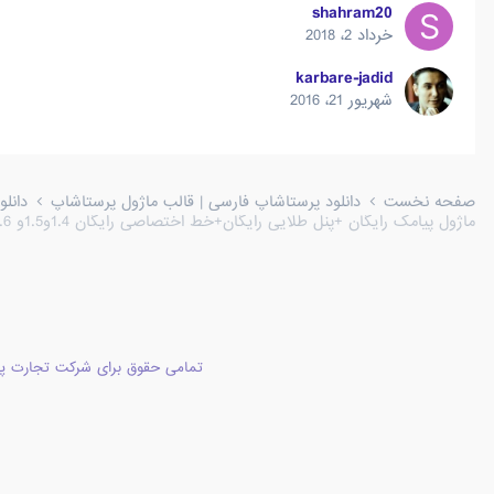
shahram20
خرداد 2، 2018
karbare-jadid
شهریور 21، 2016
صفحه نخست
دانلود پرستاشاپ فارسی | قالب ماژول پرستاشاپ
دانل
ماژول پیامک رایگان +پنل طلایی رایگان+خط اختصاصی رایگان 1.4و1.5و 1.6 و 1.7
تمامی حقوق برای شرکت تجارت پا