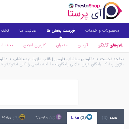
محصولات و خدمات
فهرست بخش ها
فعالیت ها
تخته ا
تالارهای گفتگو
قوانین
مدیران
کاربران آنلاین
تخته امت
صفحه نخست
دانلود پرستاشاپ فارسی | قالب ماژول پرستاشاپ
دانل
ماژول پیامک رایگان +پنل طلایی رایگان+خط اختصاصی رایگان 1.4و1.5و 1.6 و 1.7
همه
(3)
Like
(3)
Thanks
(0)
Haha
(0)