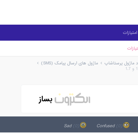
متیازات
یازات
ود ماژول پرستاشاپ
ماژول های ارسال پیامک (SMS)
(0)
Sad
(0)
Confused