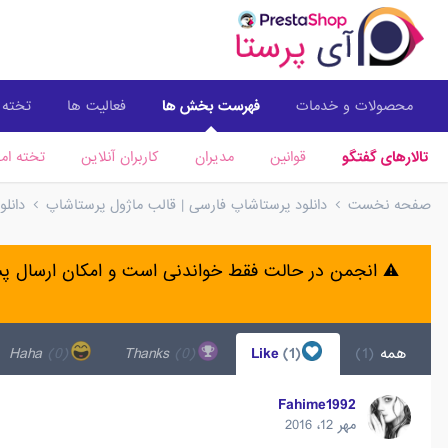
محصولات و خدمات
فهرست بخش ها
فعالیت ها
تخته ا
تالارهای گفتگو
قوانین
مدیران
کاربران آنلاین
تخته امت
صفحه نخست
دانلود پرستاشاپ فارسی | قالب ماژول پرستاشاپ
دانل
⚠️ انجمن در حالت فقط خواندنی است و امکان ارسال 
همه
(1)
Like
(1)
Thanks
(0)
Haha
(0)
Fahime1992
مهر 12، 2016