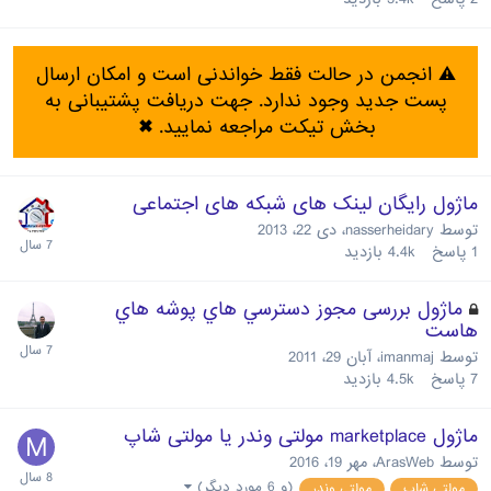
⚠️ انجمن در حالت فقط خواندنی است و امکان ارسال
پست جدید وجود ندارد. جهت دریافت پشتیبانی به
بخش تیکت مراجعه نمایید.
✖
ماژول رایگان لینک های شبکه های اجتماعی
توسط
nasserheidary
،
دی 22، 2013
1
پاسخ
4.4k
بازدید
ماژول بررسی مجوز دسترسي هاي پوشه هاي
هاست
توسط
imanmaj
،
آبان 29، 2011
7
پاسخ
4.5k
بازدید
ماژول marketplace مولتی وندر یا مولتی شاپ
توسط
ArasWeb
،
مهر 19، 2016
(و 6 مورد دیگر)
مولتی شاپ
مولتی وندر