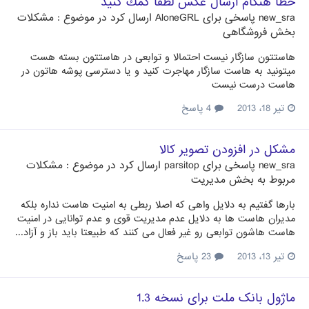
خطا هنگام ارسال عكس لطفا كمك كنيد
new_sra
پاسخی برای
AloneGRL
ارسال کرد در موضوع :
مشکلات
بخش فروشگاهی
هاستتون سازگار نیست احتمالا و توابعی در هاستتون بسته هست
میتونید به هاست سازگار مهاجرت کنید و یا دسترسی پوشه هاتون در
هاست درست نیست
تیر 18، 2013
4 پاسخ
مشكل در افزودن تصوير كالا
new_sra
پاسخی برای
parsitop
ارسال کرد در موضوع :
مشکلات
مربوط به بخش مدیریت
بارها گفتیم به دلایل واهی که اصلا ربطی به امنیت هاست نداره بلکه
مدیران هاست ها به دلایل عدم مدیریت قوی و عدم توانایی در امنیت
هاست هاشون توابعی رو غیر فعال می کنند که طبیعتا باید باز و آزاد...
تیر 13، 2013
23 پاسخ
ماژول بانک ملت برای نسخه 1.3