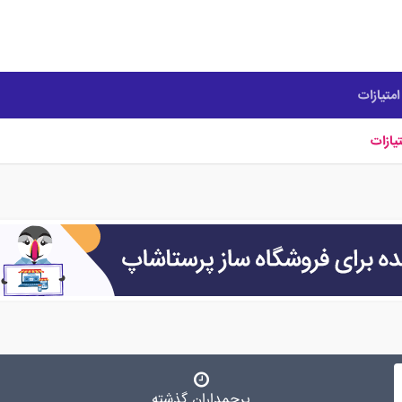
متیازات
یازات
پرچمداران گذشته