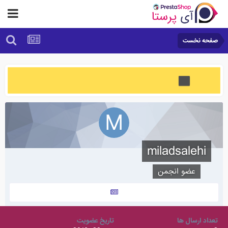
صفحه نخست
miladsalehi
عضو انجمن
تعداد ارسال ها
تاریخ عضویت