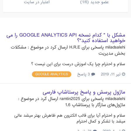
عضو جدید (1/6)
اعتبار در سایت
مشکل با " کدام نسخه GOOGLE ANALYTICS API را می
خواهید استفاده کنید"؟
miladsalehi
پاسخی برای
H.R.E
ارسال کرد در موضوع :
مشکلات
بخش مدیریت
سلام و احترام چرا یک اموزش درست برای این نیست ؟
تیر 11، 2019
3 پاسخ
GOOGLE ANALYTICS
ماژول پرسش و پاسخ پرستاشاپ فارسی
miladsalehi
پاسخی برای
ramtin2025
ارسال کرد در موضوع :
ماژول‌های سازگار با پرستاشاپ 1.6
سلام و احترام آیا برای قالب الکترون هم ظاهرش بهتر میشد عالی
میشد با تشکر و کمال احترام