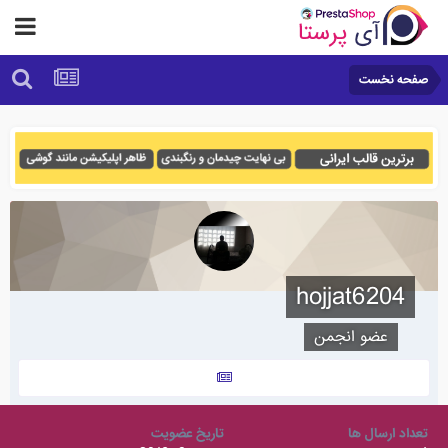
صفحه نخست
hojjat6204
عضو انجمن
تعداد ارسال ها
تاریخ عضویت