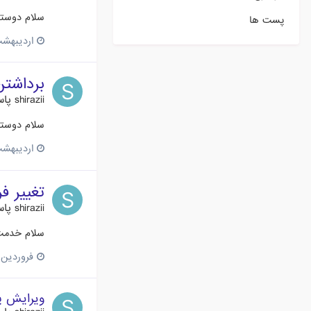
سلام دوستا
پست ها
اردیبهشت 9، 7
برداشتن مت
shirazii
پاس
سلام دوستان چطوری م
اردیبهشت 9، 7
تغییر ف
shirazii
پاس
سلام خدمت دوستان من لوگو با فرمت 
فروردین 29، 017
ویرایش پ