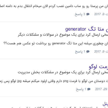
ن من پرستا رو رو ساب دامین نصب کردم الان میخام انتقال بدم به دامنه اصل
201
3 پاسخ
ا تگ generator
خی ارسال کرد برای یک موضوع در
سوالات و مشکلات دیگر
یشه این متا تگ generator رو برداشت تو عکس هم هست؟؟
201
1 پاسخ
رمت لوگو
خی ارسال کرد برای یک موضوع در
مشکلات بخش مدیریت
png دارم وقتی اپلود میکنم میشه jpg لوگو پس زمینه میگیره چیکار کنم فرمتش عوض نشه ممنون
2
1 پاسخ
نل