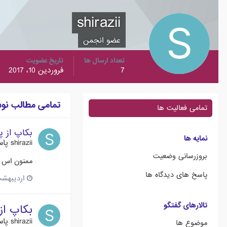
shirazii
عضو انجمن
تعداد ارسال ها
تاریخ عضویت
7
فروردین 10، 2017
تمامی مطالب نوشته 
تمامی فعالیت ها
بکاپ از پ
نمایه ها
shirazii
پاس
بروزرسانی وضعیت
ممنون اس کی
پاسخ های دیدگاه ها
اردیبهشت 9، 7
تالارهای گفتگو
بکاپ از 
shirazii
پاس
موضوع ها