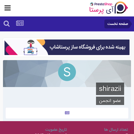
صفحه نخست
shirazii
عضو انجمن
تعداد ارسال ها
تاریخ عضویت