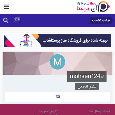
صفحه نخست
mohsen1249
عضو انجمن
تعداد ارسال ها
تاریخ عضویت