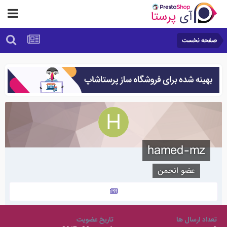
صفحه نخست
hamed-mz
عضو انجمن
تعداد ارسال ها
تاریخ عضویت