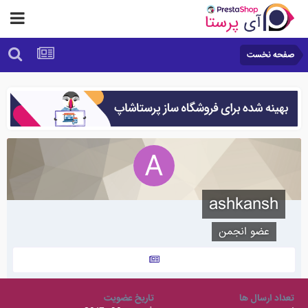
صفحه نخست
ashkansh
عضو انجمن
تعداد ارسال ها
تاریخ عضویت