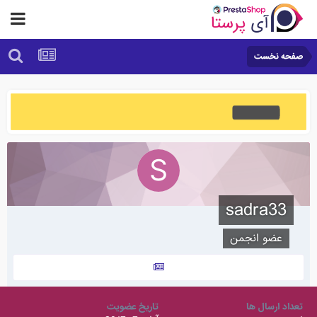
صفحه نخست
sadra33
عضو انجمن
تعداد ارسال ها
تاریخ عضویت