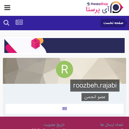
صفحه نخست
roozbeh.rajabi
عضو انجمن
تعداد ارسال ها
تاریخ عضویت