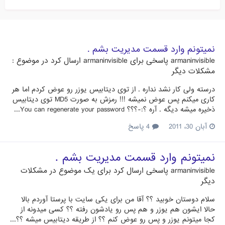
نمیتونم وارد قسمت مدیریت بشم .
armaninvisible
پاسخی برای
armaninvisible
ارسال کرد در موضوع :
مشکلات دیگر
درسته ولی کار نشد نداره . از توی دیتابیس یوزر رو عوض کردم اما هر
کاری میکنم پس عوض نمیشه !!! رمزش به صورت MD5 توی دیتابیس
ذخیره میشه دیگه . آره ؟:-؟؟؟ You can regenerate your password...
آبان 30، 2011
4 پاسخ
نمیتونم وارد قسمت مدیریت بشم .
armaninvisible
پاسخی ارسال کرد برای یک موضوع در
مشکلات
دیگر
سلام دوستان خوبید ؟؟ آقا من برای یکی سایت با پرستا آوردم بالا
حالا ایشون هم یوزر و هم پس رو یادشون رفته ؟؟ کسی میدونه از
کجا میتونم یوزر و پس رو عوض کنم ؟؟ از طریقه دیتابیس میشه ؟؟...