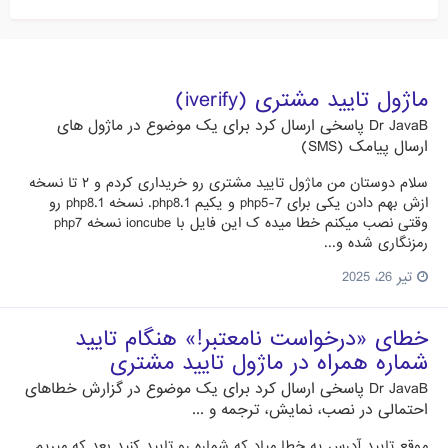
ماژول تایید مشتری (iverify)
Dr JavaB
پاسخی ارسال کرد برای یک موضوع در
ماژول های
ارسال پیامک (SMS)
سلام دوستان من ماژول تایید مشتری رو خریداری کردم و ۲ تا نسخه
ازش بهم دادن یکی برای php5-7 و یکیم php8.1. نسخه php8.1 رو
وقتی نصب میکنم خطا میده ک این فایل با ioncube نسخه php7
رمزنگاری شده و...
تیر 26، 2025
خطای «درخواست نامعتبر!» هنگام تایید
شماره همراه در ماژول تایید مشتری
Dr JavaB
پاسخی ارسال کرد برای یک موضوع در
گزارش خطاهای
احتمالی در نصب، نمایش، ترجمه و ...
موقع تایید آدرس یه خطا میاد که شماره رو تایید کنید بعد که میریم