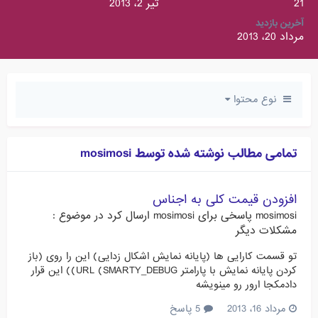
21
تیر 2، 2013
آخرین بازدید
مرداد 20، 2013
نوع محتوا
تمامی مطالب نوشته شده توسط mosimosi
افزودن قیمت کلی به اجناس
mosimosi
پاسخی برای
mosimosi
ارسال کرد در موضوع :
مشکلات دیگر
تو قسمت کارایی ها (پایانه نمایش اشکال زدایی) این را روی (باز
کردن پایانه نمایش با پارامتر SMARTY_DEBUG) URL)) این قرار
دادمکجا ارور رو مینویشه
مرداد 16، 2013
5 پاسخ