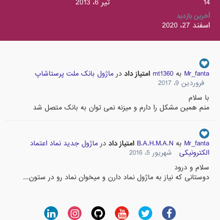
14
تیر 6، 2013
آخرین بازدید
اسفند 27، 2020
Mr_fanta
به
mt1360
امتیاز داد
در
ماژول بانک ملت پرستاشاپ
فروردین 9، 2017
با سلام
منم همین مشکل را دارم و میزنه نمی توان به بانک متصل شد
Mr_fanta
به
B.A.H.M.A.N
امتیاز داد
در
ماژول جدید نماد اعتماد
الکترونیکی
شهریور 5، 2016
سلام و درود
دوستانی که نیاز به ماژول نماد دارن و میخوان نماد رو در ستون...