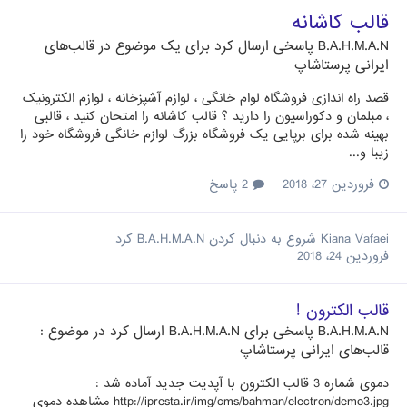
قالب کاشانه
B.A.H.M.A.N
پاسخی ارسال کرد برای یک موضوع در
قالب‌های
ایرانی پرستاشاپ
قصد راه اندازی فروشگاه لوام خانگی ، لوازم آشپزخانه ، لوازم الکترونیک
، مبلمان و دکوراسیون را دارید ؟ قالب کاشانه را امتحان کنید ، قالبی
بهینه شده برای برپایی یک فروشگاه بزرگ لوازم خانگی فروشگاه خود را
زیبا و...
فروردین 27، 2018
2 پاسخ
Kiana Vafaei
شروع به دنبال کردن
B.A.H.M.A.N
کرد
فروردین 24، 2018
قالب الکترون !
B.A.H.M.A.N
پاسخی برای
B.A.H.M.A.N
ارسال کرد در موضوع :
قالب‌های ایرانی پرستاشاپ
دموی شماره 3 قالب الکترون با آپدیت جدید آماده شد :
http://ipresta.ir/img/cms/bahman/electron/demo3.jpg مشاهده دموی