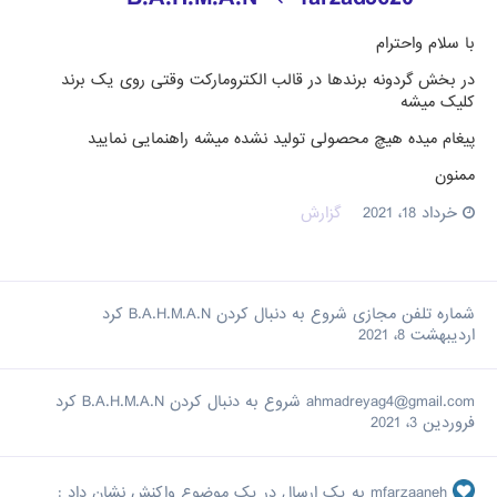
با سلام واحترام
در بخش گردونه برندها در قالب الکترومارکت وقتی روی یک برند
کلیک میشه
پیغام میده هیچ محصولی تولید نشده میشه راهنمایی نمایید
ممنون
خرداد 18، 2021
گزارش
شماره تلفن مجازی
شروع به دنبال کردن
B.A.H.M.A.N
کرد
اردیبهشت 8، 2021
ahmadreyag4@gmail.com
شروع به دنبال کردن
B.A.H.M.A.N
کرد
فروردین 3، 2021
mfarzaaneh
به یک ارسال در یک موضوع واکنش نشان داد :