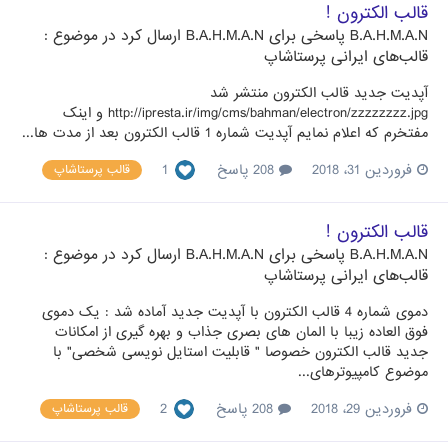
قالب الکترون !
B.A.H.M.A.N
پاسخی برای
B.A.H.M.A.N
ارسال کرد در موضوع :
قالب‌های ایرانی پرستاشاپ
آپدیت جدید قالب الکترون منتشر شد
http://ipresta.ir/img/cms/bahman/electron/zzzzzzzz.jpg و اینک
مفتخرم که اعلام نمایم آپدیت شماره 1 قالب الکترون بعد از مدت ها...
فروردین 31، 2018
208 پاسخ
1
قالب پرستاشاپ
قالب الکترون !
B.A.H.M.A.N
پاسخی برای
B.A.H.M.A.N
ارسال کرد در موضوع :
قالب‌های ایرانی پرستاشاپ
دموی شماره 4 قالب الکترون با آپدیت جدید آماده شد : یک دموی
فوق العاده زیبا با المان های بصری جذاب و بهره گیری از امکانات
جدید قالب الکترون خصوصا " قابلیت استایل نویسی شخصی" با
موضوع کامپیوترهای...
فروردین 29، 2018
208 پاسخ
2
قالب پرستاشاپ