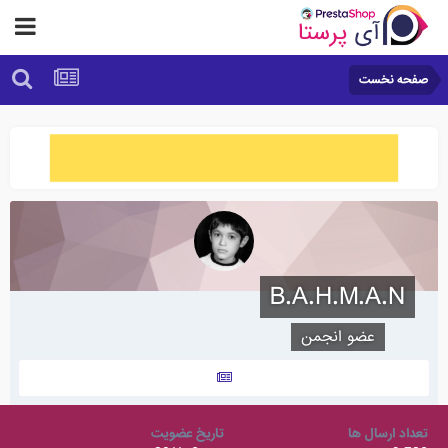
صفحه نخست
B.A.H.M.A.N
عضو انجمن
تعداد ارسال ها
تاریخ عضویت