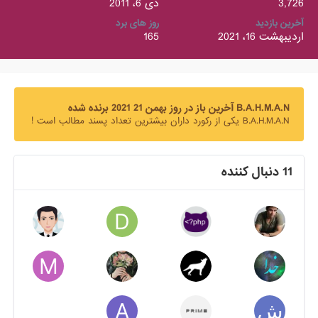
3,726
دی 6، 2011
آخرین بازدید
روز های برد
اردیبهشت 16، 2021
165
B.A.H.M.A.N آخرین باز در روز بهمن 21 2021 برنده شده
B.A.H.M.A.N یکی از رکورد داران بیشترین تعداد پسند مطالب است !
11 دنبال کننده