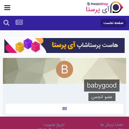
صفحه نخست
babygood
عضو انجمن
تعداد ارسال ها
تاریخ عضویت