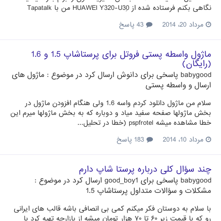
نگاهی بکنم فرستاده شده از HUAWEI Y320-U30ِ من با Tapatalk
مرداد 20، 2014
43 پاسخ
ماژول واسطه پستی فروتل برای پرستاشاپ 1.5 و 1.6
(رایگان)
babygood
پاسخی برای
دانوش
ارسال کرد در موضوع :
ماژول های
ارسال و واسطه پستی
سلام من ماژول دانلود کردم واسه 1.6 ولی هنگام افزودن ماژول در
بخش ماژولها صفحه سفید میاد و دوباره که به بخش ماژولها میرم این
خطا مشاهده میشه pspfrotel (خطا در تحلیل...
مرداد 10، 2014
183 پاسخ
چند سؤال کلی درباره پرستا شاپ دارم
babygood
پاسخی برای
good_boy1
ارسال کرد در موضوع :
مشکلات و سؤالات متداول پرستاشاپ 1.5
با سلام به دوستان فکر میکنم کمی بی انصافی باشه قالب های ایرانی
رو که با قیمت زیر ۶۰ تا ۷۰ هزار تومان میشه از بازارچه تهیه کرد با