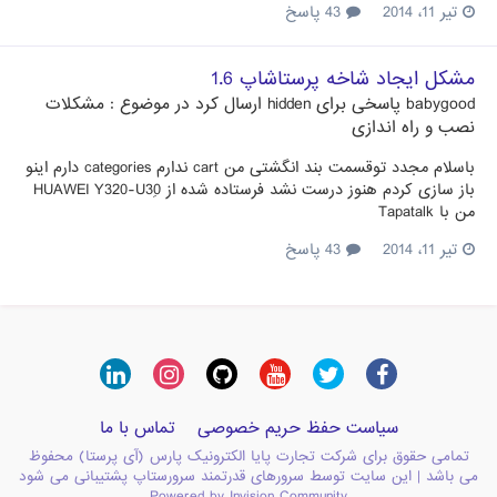
تیر 11، 2014
43 پاسخ
مشکل ایجاد شاخه پرستاشاپ 1.6
babygood
پاسخی برای
hidden
ارسال کرد در موضوع :
مشکلات
نصب و راه اندازی
باسلام مجدد توقسمت بند انگشتی من cart ندارم categories دارم اینو
باز سازی کردم هنوز درست نشد فرستاده شده از HUAWEI Y320-U30ِ
من با Tapatalk
تیر 11، 2014
43 پاسخ
سیاست حفظ حریم خصوصی
تماس با ما
تمامی حقوق برای شرکت تجارت پایا الکترونیک پارس (آی پرستا) محفوظ
می باشد | این سایت توسط سرورهای قدرتمند سرورستاپ پشتیبانی می شود
Powered by Invision Community