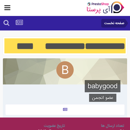
صفحه نخست
babygood
عضو انجمن
تعداد ارسال ها
تاریخ عضویت