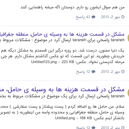
من هم سوال ایشون رو دارم. دوستان اگه میشه راهنمایی کنند
مهر 2، 2013
43 پاسخ
مشکل در قسمت هزینه ها به وسیله ی حامل، منطقه جغرافیا
taraneh
پاسخی برای
taraneh
ارسال کرد در موضوع :
مشکلات مربوط ب
یک دنیا ممنون. درست شد. دو روزه درگیر این قسمتم یه مشکل دیگه هم دا
خریدش چطوریه. تو این قسمت که تو عکس گذاشتم مشکل دارم. هر چی کد پ
مرحله کدپستی نخواد. عکس: Untitled123.png - 223 KB
مهر 2، 2013
12 پاسخ
مشکل در قسمت هزینه ها به وسیله ی حامل، من
taraneh
پاسخی ارسال کرد برای یک موضوع در
مشکلات مربوط به بخ
سلام. من حامل ها رو اضافه کردم ( پست پیشتاز و پست سفارشی ) محدود
وسیله ی حامل، منطقه جغرافیایی و محدوده واسه من اینطوریه ( به تصویر نگ
باتشکر اینم عکس: Untitled.png - 168 KB
مهر 2، 2013
12 پاسخ